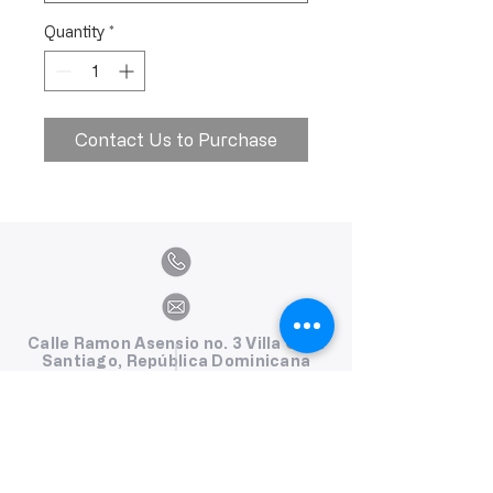
Quantity
*
Contact Us to Purchase
Calle Ramon Asensio no. 3 Villa Olga
Santiago, República Dominicana
809.580.1079
serviciosclaudiafiesta@gmail.com