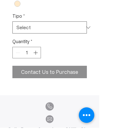
Tipo
*
Quantity
*
Contact Us to Purchase
Calle Ramon Asensio no. 3 Villa Olga
Santiago, República Dominicana