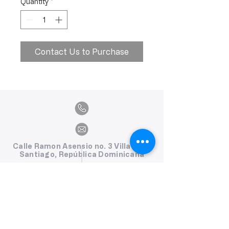
Quantity
*
Contact Us to Purchase
Calle Ramon Asensio no. 3 Villa Olga
Santiago, República Dominicana
809.580.1079
serviciosclaudiafiesta@gmail.com