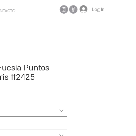
Log In
NTACTO
 Fucsia Puntos
ris #2425