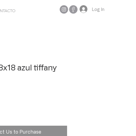
Log In
NTACTO
8x18 azul tiffany
ct Us to Purchase