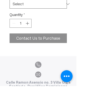
Quantity
*
Contact Us to Purchase
Calle Ramon Asensio no. 3 Villa Olga
Santiago, República Dominicana
809.580.1079
serviciosclaudiafiesta@gmail.com