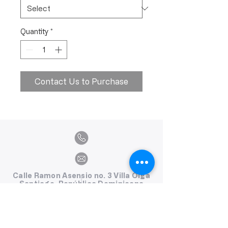
Quantity
*
Contact Us to Purchase
Calle Ramon Asensio no. 3 Villa Olga
Santiago, República Dominicana
809.580.1079
serviciosclaudiafiesta@gmail.com