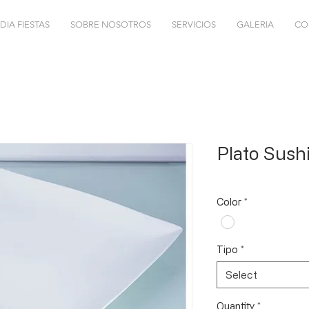
DIA FIESTAS
SOBRE NOSOTROS
SERVICIOS
GALERIA
CO
Plato Sush
Color
*
Tipo
*
Select
Quantity
*