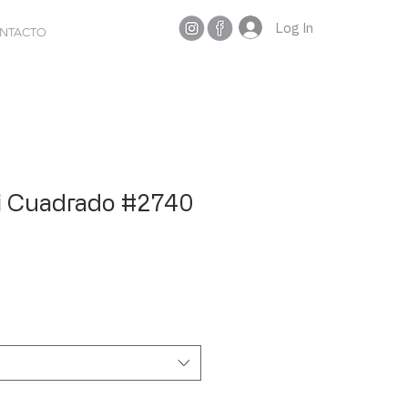
Log In
NTACTO
i Cuadrado #2740