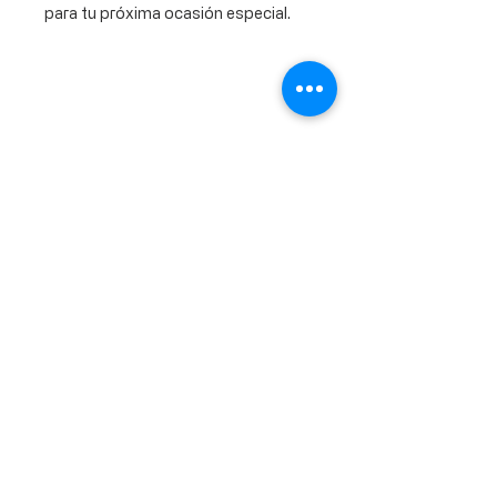
para tu próxima ocasión especial.
Calle Ramon Asensio no. 3 Villa Olga
Santiago, República Dominicana
809.580.1079
serviciosclaudiafiesta@gmail.com
HORARIOS
Lunes a Viernes: 8:00am - 6:00pm
Sábado: 8:00am - 1:00pm