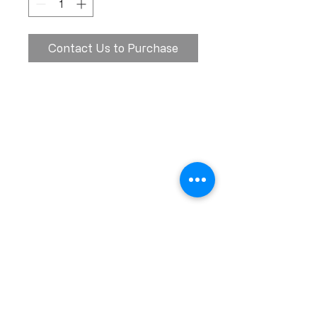
Contact Us to Purchase
Calle Ramon Asensio no. 3 Villa Olga
Santiago, República Dominicana
809.580.1079
serviciosclaudiafiesta@gmail.com
HORARIOS
Lunes a Viernes: 8:00am - 6:00pm