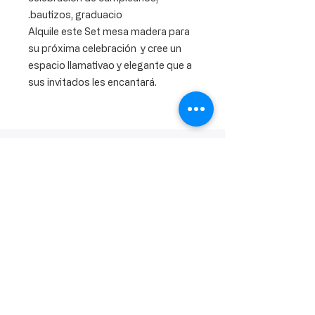
bautizos, graduacio.
Alquile este Set mesa madera para
su próxima celebración y cree un
espacio llamativao y elegante que a
sus invitados les encantará.
Calle Ramon Asensio no. 3 Villa Olga
Santiago, República Dominicana
809.580.1079
serviciosclaudiafiesta@gmail.com