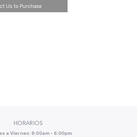
ct Us to Purchase
HORARIOS
es a Viernes: 8:00am - 6:00pm