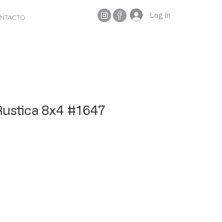
Log In
NTACTO
ustica 8x4 #1647