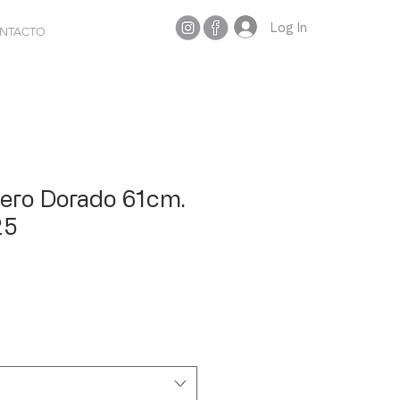
Log In
NTACTO
rero Dorado 61cm.
25