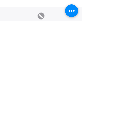
Calle Ramon Asensio no. 3 Villa Olga
Santiago, República Dominicana
809.580.1079
serviciosclaudiafiesta@gmail.com
HORARIOS
Lunes a Viernes: 8:00am - 6:00pm
Sábado: 8:00am - 1:00pm
Creado y Publicado por Estudio
Andina. 2020