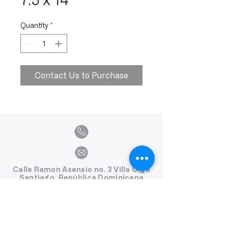
Quantity
*
Contact Us to Purchase
Calle Ramon Asensio no. 3 Villa Olga
Santiago, República Dominicana
809.580.1079
serviciosclaudiafiesta@gmail.com