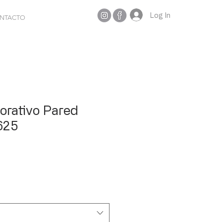
Log In
NTACTO
orativo Pared
625