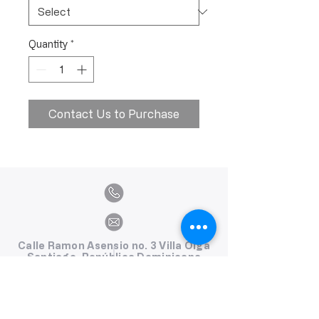
Quantity
*
Contact Us to Purchase
Calle Ramon Asensio no. 3 Villa Olga
Santiago, República Dominicana
809.580.1079
serviciosclaudiafiesta@gmail.com