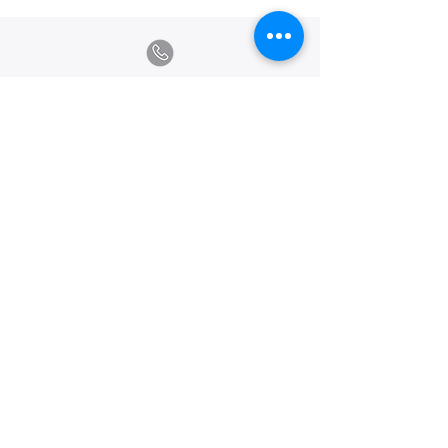
Calle Ramon Asensio no. 3 Villa Olga
Santiago, República Dominicana
809.580.1079
serviciosclaudiafiesta@gmail.com
HORARIOS
Lunes a Viernes: 8:00am - 6:00pm
Sábado: 8:00am - 1:00pm
Creado y Publicado por Estudio
Andina. 2020