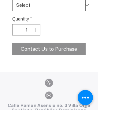
Quantity
*
Contact Us to Purchase
Calle Ramon Asensio no. 3 Villa Olga
Santiago, República Dominicana
809.580.1079
serviciosclaudiafiesta@gmail.com