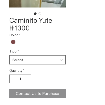
Caminito Yute
#1300
Color
*
Tipo
*
Select
Quantity
*
Contact Us to Purchase