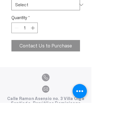
Quantity
*
Contact Us to Purchase
Calle Ramon Asensio no. 3 Villa Olga
Santiago, República Dominicana
809.580.1079
serviciosclaudiafiesta@gmail.com