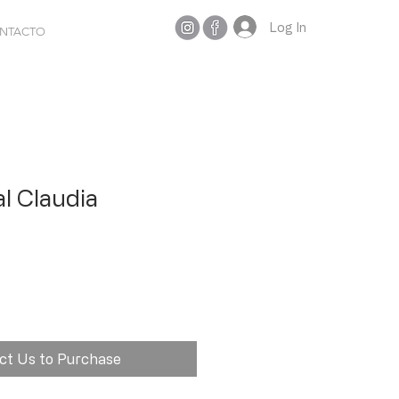
Log In
NTACTO
l Claudia
ct Us to Purchase