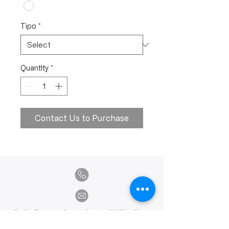
Tipo
*
Quantity
*
Contact Us to Purchase
Calle Ramon Asensio no. 3 Villa Olga
Santiago, República Dominicana