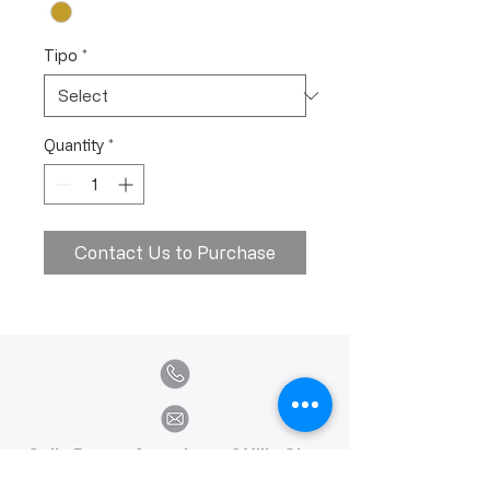
Tipo
*
Quantity
*
Contact Us to Purchase
Calle Ramon Asensio no. 3 Villa Olga
Santiago, República Dominicana