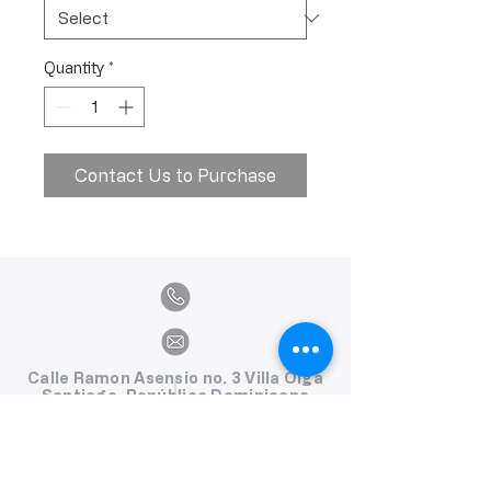
Quantity
*
Contact Us to Purchase
Calle Ramon Asensio no. 3 Villa Olga
Santiago, República Dominicana
809.580.1079
serviciosclaudiafiesta@gmail.com