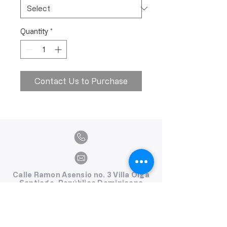
Quantity
*
Contact Us to Purchase
Calle Ramon Asensio no. 3 Villa Olga
Santiago, República Dominicana
809.580.1079
serviciosclaudiafiesta@gmail.com