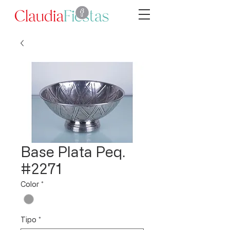
Base Plata Peq.
#2271
Color
*
Tipo
*