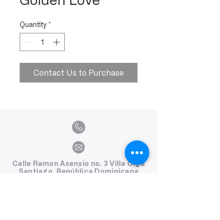
Quantity
*
Contact Us to Purchase
Calle Ramon Asensio no. 3 Villa Olga
Santiago, República Dominicana
809.580.1079
serviciosclaudiafiesta@gmail.com