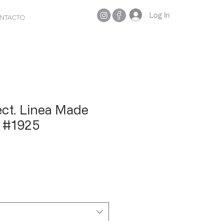
Log In
NTACTO
ct. Linea Made
. #1925