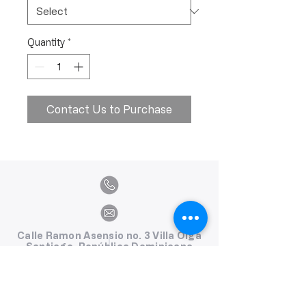
Quantity
*
Contact Us to Purchase
Calle Ramon Asensio no. 3 Villa Olga
Santiago, República Dominicana
809.580.1079
serviciosclaudiafiesta@gmail.com