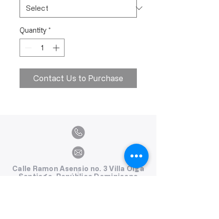
Quantity
*
Contact Us to Purchase
Calle Ramon Asensio no. 3 Villa Olga
Santiago, República Dominicana
809.580.1079
serviciosclaudiafiesta@gmail.com