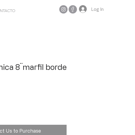
Log In
NTACTO
mica 8¨marfil borde
ct Us to Purchase