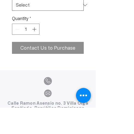
Quantity
*
Contact Us to Purchase
Calle Ramon Asensio no. 3 Villa Olga
Santiago, República Dominicana
809.580.1079
serviciosclaudiafiesta@gmail.com